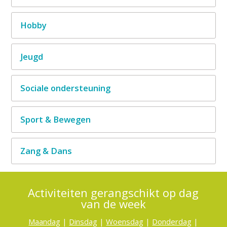
Hobby
Jeugd
Sociale ondersteuning
Sport & Bewegen
Zang & Dans
Activiteiten gerangschikt op dag
van de week
Maandag
|
Dinsdag
|
Woensdag
|
Donderdag
|