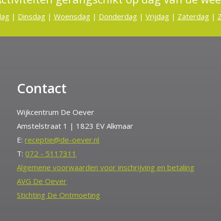
dag
|
Dinsdag
|
Woensdag
|
Donderdag
|
Vrijdag
|
Zaterdag
|
Contact
Wijkcentrum De Oever
Amstelstraat 1 | 1823 EV Alkmaar
E:
receptie@de-oever.nl
T:
072 - 5117311
Algemene voorwaarden voor inschrijving en betaling
AVG De Oever
Stichting De Ontmoeting