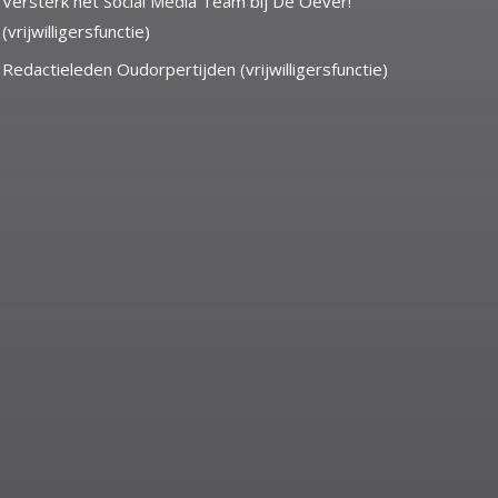
Versterk het Social Media Team bij De Oever!
(vrijwilligersfunctie)
Redactieleden Oudorpertijden (vrijwilligersfunctie)