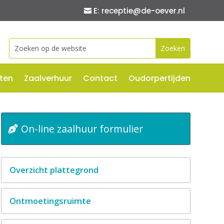
E: receptie@de-oever.nl
Zoek
naar:
iten
Zaalverhuur
Contact
Oudorpertijden
On-line zaalhuur formulier
Overzicht plattegrond
Ontmoetingsruimte