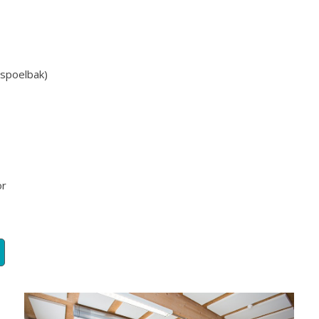
 spoelbak)
or