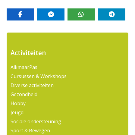
Activiteiten
AlkmaarPas
Cursussen & Workshops
Diverse activiteiten
Gezondheid
Hobby
Jeugd
Sociale ondersteuning
Sport & Bewegen