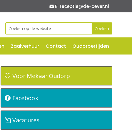
E: receptie@de-oever.nl
Zoeken
naar:
en
Zaalverhuur
Contact
Oudorpertijden
Voor Mekaar Oudorp
Facebook
Vacatures