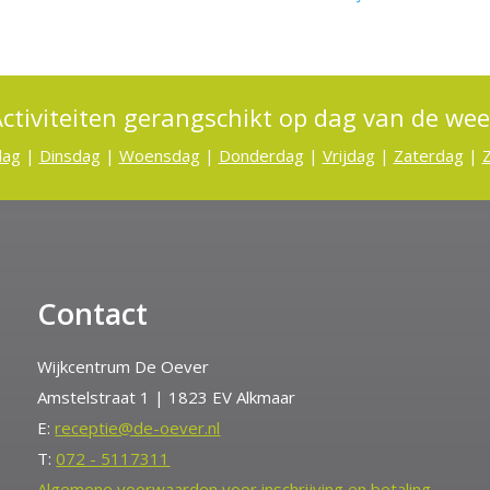
ctiviteiten gerangschikt op dag van de we
dag
|
Dinsdag
|
Woensdag
|
Donderdag
|
Vrijdag
|
Zaterdag
|
Contact
Wijkcentrum De Oever
Amstelstraat 1 | 1823 EV Alkmaar
E:
receptie@de-oever.nl
T:
072 - 5117311
Algemene voorwaarden voor inschrijving en betaling