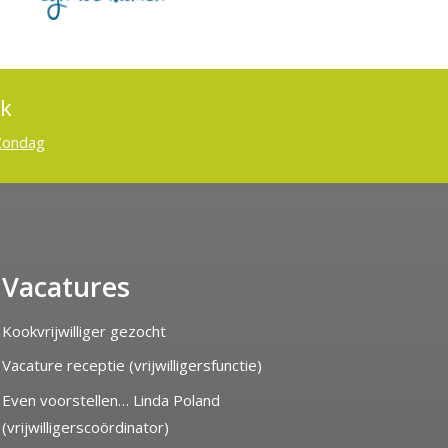
ek
Zondag
Vacatures
Kookvrijwilliger gezocht
Vacature receptie (vrijwilligersfunctie)
Even voorstellen… Linda Poland
(vrijwilligerscoördinator)