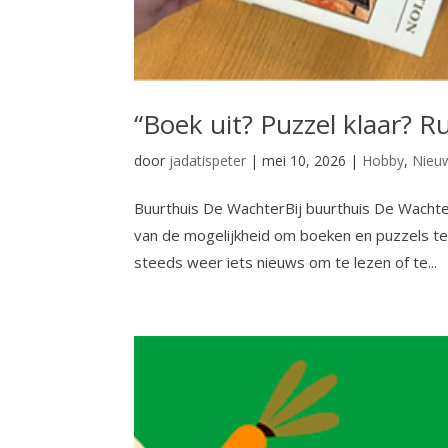
“Boek uit? Puzzel klaar? Ru
door
jadatispeter
|
mei 10, 2026
|
Hobby
,
Nieu
Buurthuis De WachterBij buurthuis De Wacht
van de mogelijkheid om boeken en puzzels te r
steeds weer iets nieuws om te lezen of te...