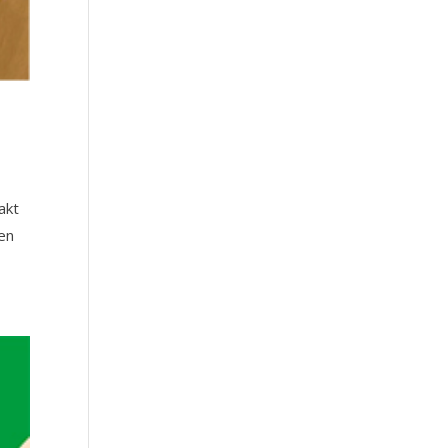
akt
 en